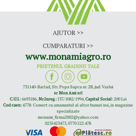
AJUTOR
>>
CUMPARATURI
>>
www.monamiagro.ro
PRIETENUL GRADINII TALE
731140-Barlad, Str. Popa Sapca nr. 2B, jud. Vaslui
sc Mon Ami srl
C.U.I.:
6693186,
Nr.Inreg.:
J37/1082/1994,
Capital Social:
200 Lei
Cod caen:
4778: Comert cu amanuntul al altor bunuri noi, in magazine
specializate
monami_firma2002@yahoo.com
0235423473
,
0770 522 478