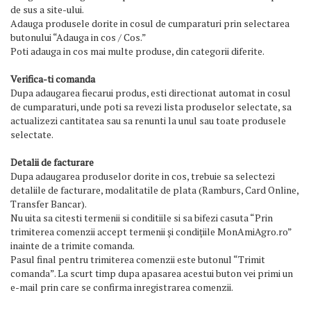
de sus a site-ului.
Unelte
Adauga produsele dorite in cosul de cumparaturi prin selectarea
pentru
butonului “Adauga in cos / Cos.”
gradinarit
Poti adauga in cos mai multe produse, din categorii diferite.
Verifica-ti comanda
Diverse
Dupa adaugarea fiecarui produs, esti directionat automat in cosul
de cumparaturi, unde poti sa revezi lista produselor selectate, sa
actualizezi cantitatea sau sa renunti la unul sau toate produsele
Promotii
selectate.
Produse
noi
Detalii de facturare
Dupa adaugarea produselor dorite in cos, trebuie sa selectezi
Stiri
detaliile de facturare, modalitatile de plata (Ramburs, Card Online,
Transfer Bancar).
Despre
Nu uita sa citesti termenii si conditiile si sa bifezi casuta “Prin
noi
trimiterea comenzii accept termenii și condițiile MonAmiAgro.ro”
Contact
inainte de a trimite comanda.
Pasul final pentru trimiterea comenzii este butonul “Trimit
comanda”. La scurt timp dupa apasarea acestui buton vei primi un
e-mail prin care se confirma inregistrarea comenzii.