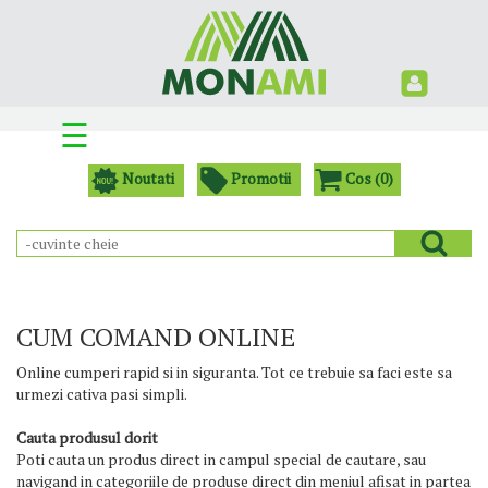
Seminte
☰
Pesticide
Noutati
Promotii
Cos (
0
)
Ingrasaminte
Instalatii
de
irigat
CUM COMAND ONLINE
Echipamente
Online cumperi rapid si in siguranta. Tot ce trebuie sa faci este sa
si
urmezi cativa pasi simpli.
folsii
pentru
Cauta produsul dorit
solarii
Poti cauta un produs direct in campul special de cautare, sau
navigand in categoriile de produse direct din meniul afisat in partea