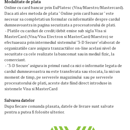
Modalitate de plata
Online cu card bancar prin EuPlatesc (Visa/Maestro/Mastercard).
Daca ati ales metoda de plata " Online prin card bancar " este
necesar sa completati un formular cu informatiile despre cardul
dumneavoastra in pagina securizata a procesatorului de plati.
- Platile cu carduri de credit/debit emise sub sigla Visa si
MasterCard (Visa/Visa Electron si MasterCard/Maestro) se
efectuaeaza prin intermediul sistemului "3-D Secure" elaborat de
organizatiile care asigura tranzactiilor on-line acelasi nivel de
securitate ca cele realizate la bancomat sau in mediul fizic, la
comerciant.
- "3-D Secure" asigura in primul rand ca nici o informatie legata de
cardul dumneavoastra nu este transferata sau stocata, la nici un
moment de timp, pe serverele magazinului sau pe serverele
procesatorului de plati, aceste date fiind direct introduse in
sistemele Visa si MasterCard
Salvarea datelor
Dupa fiecare comanda plasata, datele de livrare sunt salvate
pentru a putea fi folosite ulterior.