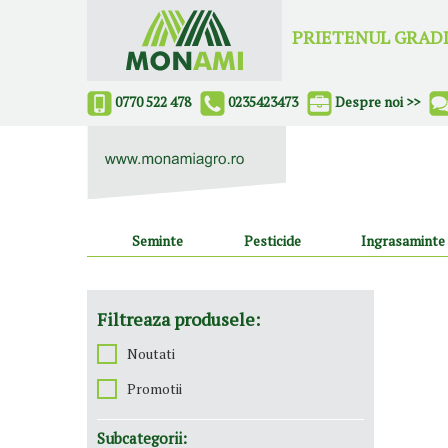
PRIETENUL GRADI
0770 522 478
0235423473
Despre noi >>
Seminte
Pesticide
Ingrasaminte
Filtreaza produsele:
Noutati
Promotii
Subcategorii: