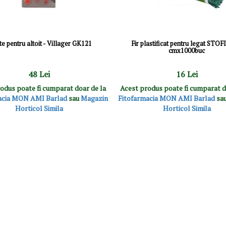
te pentru altoit - Villager GK121
Fir plastificat pentru legat STOFI
cmx1000buc
48 Lei
16 Lei
odus poate fi cumparat doar de la
Acest produs poate fi cumparat d
acia MON AMI Barlad
sau
Magazin
Fitofarmacia MON AMI Barlad
sa
Horticol Simila
Horticol Simila