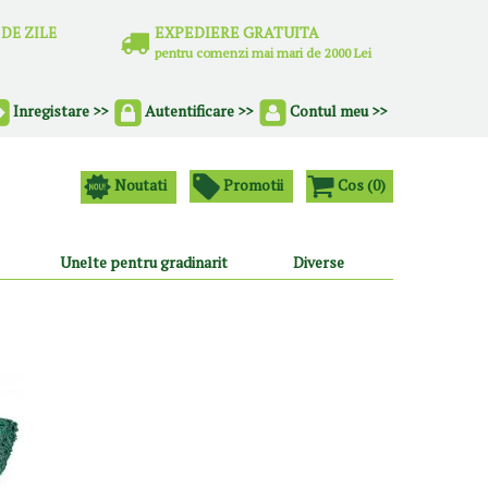
EXPEDIERE GRATUITA
0 DE ZILE
pentru comenzi mai mari de 2000 Lei
Contul meu >>
Inregistare >>
Autentificare >>
Noutati
Promotii
Cos (
0
)
Unelte pentru gradinarit
Diverse