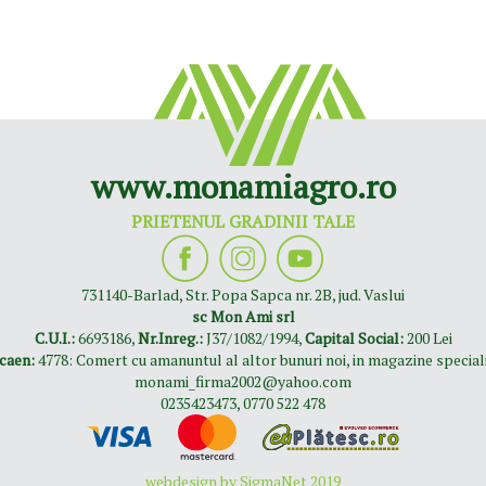
www.monamiagro.ro
PRIETENUL GRADINII TALE
731140-Barlad, Str. Popa Sapca nr. 2B, jud. Vaslui
sc Mon Ami srl
C.U.I.:
6693186,
Nr.Inreg.:
J37/1082/1994,
Capital Social:
200 Lei
caen:
4778: Comert cu amanuntul al altor bunuri noi, in magazine special
monami_firma2002@yahoo.com
0235423473
,
0770 522 478
webdesign by
SigmaNet
2019