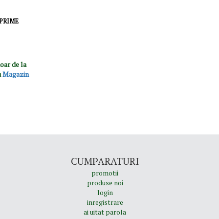
0 PRIME
oar de la
u
Magazin
CUMPARATURI
promotii
produse noi
login
inregistrare
ai uitat parola