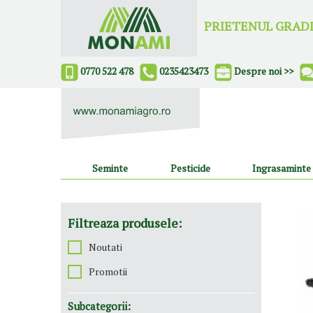
PRIETENUL GRADI
0770 522 478
0235423473
Despre noi >>
Seminte
Pesticide
Ingrasaminte
Filtreaza produsele:
Noutati
Promotii
Subcategorii: