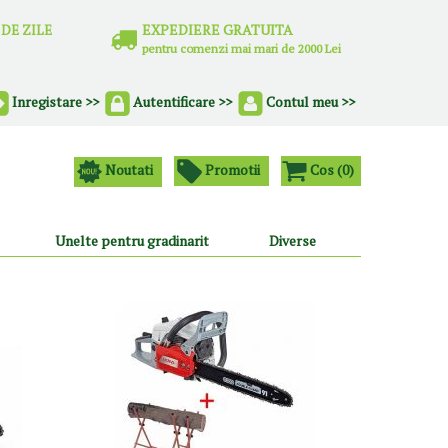
EXPEDIERE GRATUITA
0 DE ZILE
pentru comenzi mai mari de 2000 Lei
Contul meu >>
Inregistare >>
Autentificare >>
Noutati
Promotii
Cos (
0
)
Unelte pentru gradinarit
Diverse