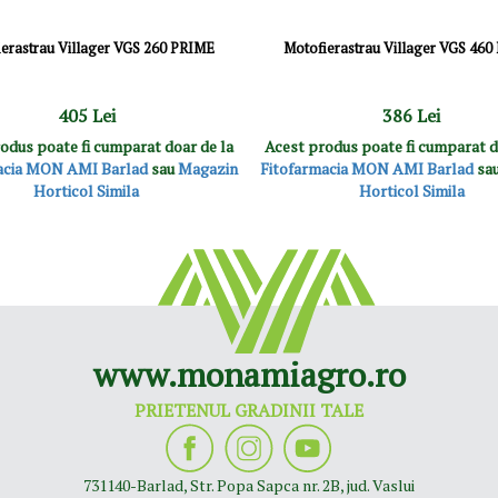
erastrau Villager VGS 260 PRIME
Motofierastrau Villager VGS 46
405 Lei
386 Lei
odus poate fi cumparat doar de la
Acest produs poate fi cumparat d
acia MON AMI Barlad
sau
Magazin
Fitofarmacia MON AMI Barlad
sa
Horticol Simila
Horticol Simila
www.monamiagro.ro
PRIETENUL GRADINII TALE
731140-Barlad, Str. Popa Sapca nr. 2B, jud. Vaslui