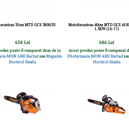
ierastrau 35cm MTD GCS 3800/35
Motofierastrau 40cm MTD GCS 410
1.3KW (16-17)
638 Lei
686 Lei
odus poate fi cumparat doar de la
Acest produs poate fi cumparat d
acia MON AMI Barlad
sau
Magazin
Fitofarmacia MON AMI Barlad
sa
Horticol Simila
Horticol Simila